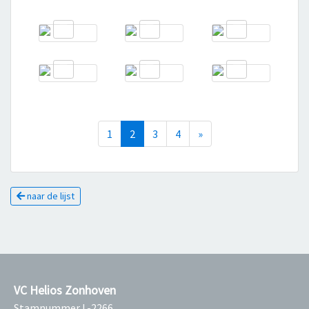
(current)
Next
1
2
3
4
»
naar de lijst
VC Helios Zonhoven
Stamnummer L-2266