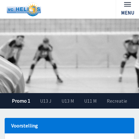
MENU
Promo 1
U13 J
U13 M
U11 M
Recreatie
Voorstelling