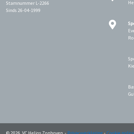
He
Stamnummer L-2266
Sinds 26-04-1999
Sp
Ev
Ro
Sp
Ki
Ba
Gu
© 2026, VC Helios Zonhoven. -
Privacyverklaring
-
Cookie policy