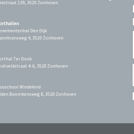
restraat 139, 3520 Zonhoven
orthallen
enementenhal Den Dijk
zenkransweg 4, 3520 Zonhoven
orthal Ter Donk
evitveldstraat 4-6, 3520 Zonhoven
sisschool Windekind
lden Boomkensweg 8, 3520 Zonhoven