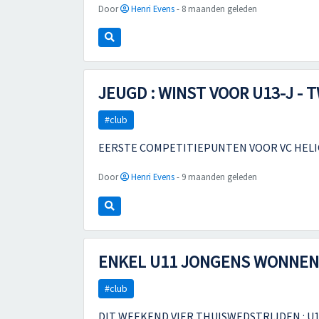
Door
Henri Evens
- 8 maanden geleden
JEUGD : WINST VOOR U13-J - 
#club
EERSTE COMPETITIEPUNTEN VOOR VC HELI
Door
Henri Evens
- 9 maanden geleden
ENKEL U11 JONGENS WONNEN
#club
DIT WEEKEND VIER THUISWEDSTRIJDEN : U11