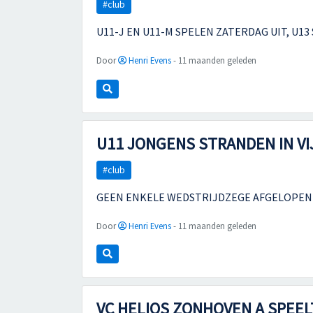
#club
U11-J EN U11-M SPELEN ZATERDAG UIT, U
Door
Henri Evens
- 11 maanden geleden
U11 JONGENS STRANDEN IN VI
#club
GEEN ENKELE WEDSTRIJDZEGE AFGELOPE
Door
Henri Evens
- 11 maanden geleden
VC HELIOS ZONHOVEN A SPEEL