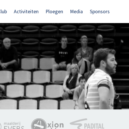
lub
Activiteiten
Ploegen
Media
Sponsors