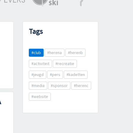
Tags
#club
#herena
#herenb
#activiteit
#recreatie
#jeugd
#pers
#kadetten
#media
#sponsor
#herenc
#website
A