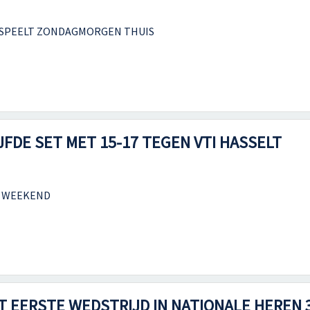
13 SPEELT ZONDAGMORGEN THUIS
JFDE SET MET 15-17 TEGEN VTI HASSELT
N WEEKEND
T EERSTE WEDSTRIJD IN NATIONALE HEREN 