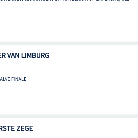
ER VAN LIMBURG
ALVE FINALE
ERSTE ZEGE