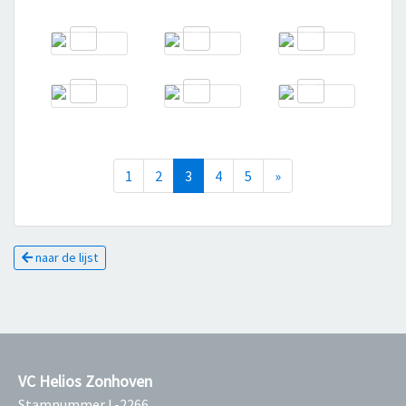
(current)
Next
1
2
3
4
5
»
naar de lijst
VC Helios Zonhoven
Stamnummer L-2266